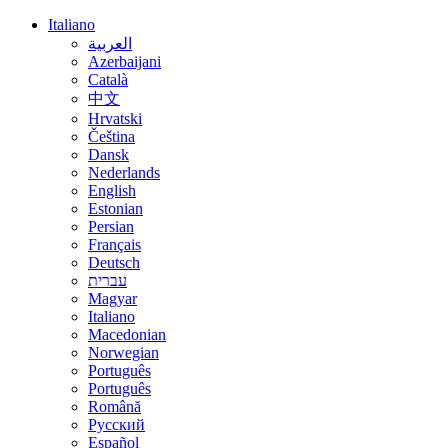
Italiano
العربية
Azerbaijani
Català
中文
Hrvatski
Čeština
Dansk
Nederlands
English
Estonian
Persian
Français
Deutsch
עברית
Magyar
Italiano
Macedonian
Norwegian
Português
Português
Română
Русский
Español