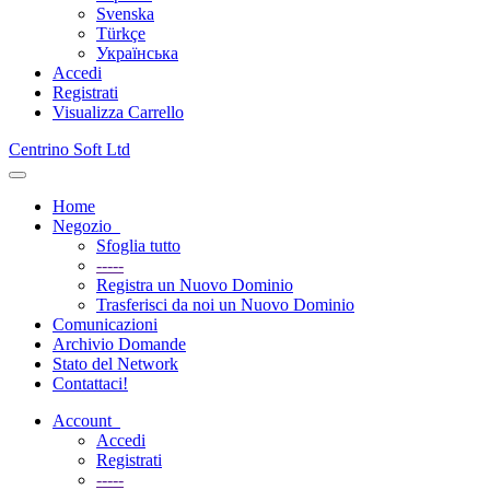
Svenska
Türkçe
Українська
Accedi
Registrati
Visualizza Carrello
Centrino Soft Ltd
Attiva
Navigazione
Home
Negozio
Sfoglia tutto
-----
Registra un Nuovo Dominio
Trasferisci da noi un Nuovo Dominio
Comunicazioni
Archivio Domande
Stato del Network
Contattaci!
Account
Accedi
Registrati
-----