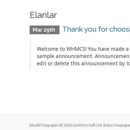
Elanlar
Thank you for choo
Mar 29th
Welcome to WHMCS! You have made a gre
sample announcement. Announcements a
edit or delete this announcement by l
Müəllif hüquqları © 2026 Centrino Soft Ltd. Bütün hüquqla