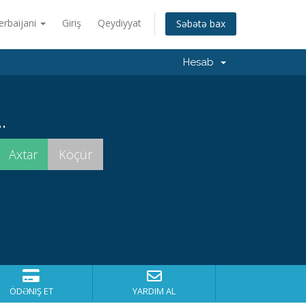
erbaijani
Giriş
Qeydiyyat
Səbətə bax
Hesab
.
ÖDƏNIŞ ET
YARDIM AL