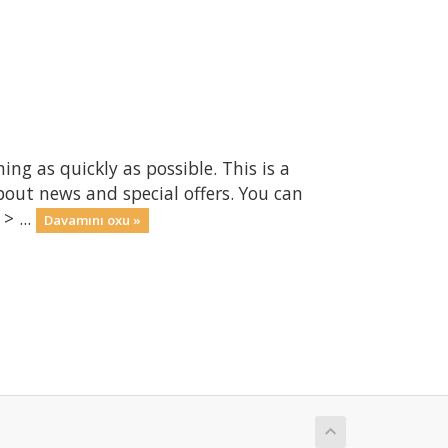
 as quickly as possible. This is a
ut news and special offers. You can
> ...
Davamını oxu »