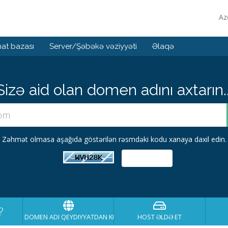
Az
at bazası
Server/Şəbəkə vəziyyəti
Əlaqə
Sizə aid olan domen adını axtarın..
Zəhmət olmasa aşağıda göstərilən rəsmdəki kodu xanaya daxil edin.
?
DOMEN ADI QEYDIYYATDAN KEÇIRT
HOST ƏLDƏ ET